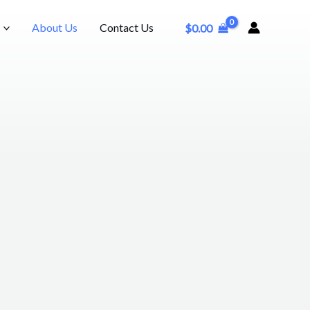
About Us
Contact Us
$
0.00