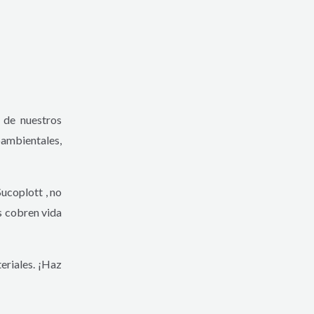
 de nuestros
oambientales,
ucoplott , no
s cobren vida
eriales. ¡Haz