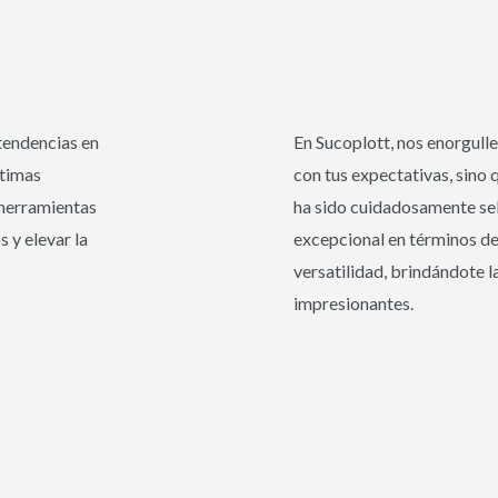
tendencias en
En Sucoplott, nos enorgull
ltimas
con tus expectativas, sino
 herramientas
ha sido cuidadosamente se
 y elevar la
excepcional en términos de
versatilidad, brindándote l
impresionantes.