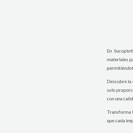
En Sucoplot
materiales p
permitiéndot
Descubre la 
solo proporc
con una cali
Transforma t
que cada imp